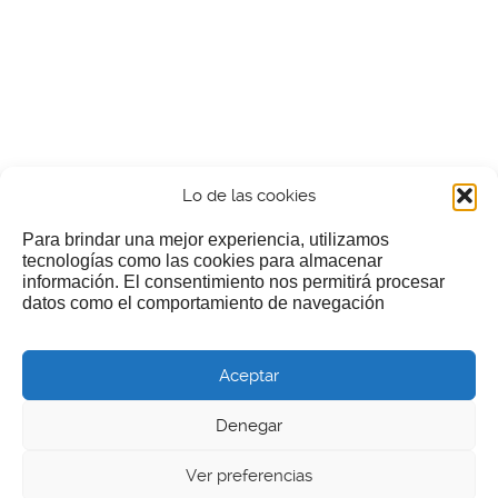
Lo de las cookies
Para brindar una mejor experiencia, utilizamos
tecnologías como las cookies para almacenar
información. El consentimiento nos permitirá procesar
¿Nos invitas a un cafecillo?
datos como el comportamiento de navegación
Si te gusta nuestra web puedes echar limosna a estos
Aceptar
pobres diablos
Denegar
Ver preferencias