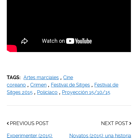
TAGS:
Artes marciales
,
Cine
coreano
,
Crimen
,
Festival de Sitges
,
Festival de
Sitges 2015
,
Policíaco
,
Proyección 15/10/15
PREVIOUS POST
NEXT POST
Experimenter (2015):
Novatos (2015): una historia