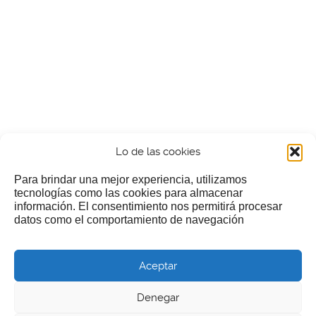
Lo de las cookies
Para brindar una mejor experiencia, utilizamos
tecnologías como las cookies para almacenar
información. El consentimiento nos permitirá procesar
¿Nos invitas a un cafecillo?
datos como el comportamiento de navegación
Si te gusta nuestra web puedes echar limosna a estos
Aceptar
pobres diablos
Denegar