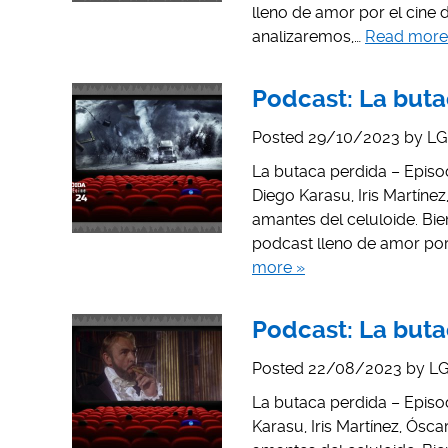
lleno de amor por el cine
analizaremos,…
Read more
Podcast: La buta
Posted
29/10/2023
by
LG
La butaca perdida – Episod
Diego Karasu, Iris Martín
amantes del celuloide. Bi
podcast lleno de amor por
more »
Podcast: La butac
Posted
22/08/2023
by
LG
La butaca perdida – Episod
Karasu, Iris Martínez, Ósc