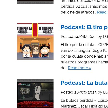
amantes del celuloide. Bie
perdida. Al cual añadimos
del cine de atracos…
Read 
Podcast: El tiro 
Posted
14/08/2023
by
LG
El tiro por la culata – OP
van de la lengua: Diego Ka
por la culata donde habla
nuestros programas habit
de…
Read more »
Podcast: La buta
Posted
28/07/2023
by
LG
La butaca perdida – Episod
Martínez, Óscar Hidalgo B