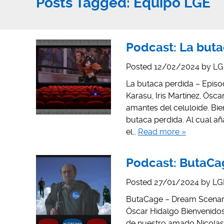
Posts Tagged:
Equipo LGE
Podcast: La butac
Posted
12/02/2024
by
LG
La butaca perdida – Episodi
Karasu, Iris Martínez, Ósc
amantes del celuloide. Bie
butaca perdida. Al cual 
el…
Read more »
Podcast: ButaCa
Posted
27/01/2024
by
LG
ButaCage – Dream Scenario 
Óscar Hidalgo Bienvenidos
de nuestro amado Nicolas