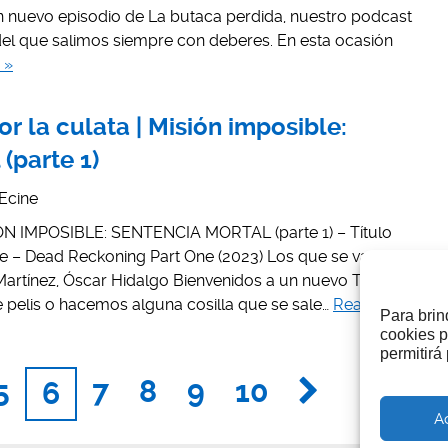
un nuevo episodio de La butaca perdida, nuestro podcast
 del que salimos siempre con deberes. En esta ocasión
 »
or la culata | Misión imposible:
(parte 1)
Ecine
ISIÓN IMPOSIBLE: SENTENCIA MORTAL (parte 1) – Título
ble – Dead Reckoning Part One (2023) Los que se van de la
 Martínez, Óscar Hidalgo Bienvenidos a un nuevo Tiro por la
pelis o hacemos alguna cosilla que se sale…
Read more »
Para brin
cookies p
permitirá
5
7
8
9
10
6
A