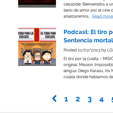
celuloide. Bienvenidos a 
lleno de amor por el cine
analizaremos,…
Read more
Podcast: El tiro p
Sentencia mortal 
Posted
21/07/2023
by
LG
El tiro por la culata – M
original: Mission: Impossi
lengua: Diego Karasu, Iris
culata donde hablamos de 
1
2
3
4