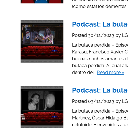
(como esta) los dementes h
Podcast: La butac
Posted
30/12/2023
by
LG
La butaca perdida – Episod
Karasu, Francisco Xavier C
buenas noches amantes del 
butaca perdida. Al cual a
dentro del…
Read more »
Podcast: La buta
Posted
03/12/2023
by
LG
La butaca perdida – Episod
Martínez, Óscar Hidalgo B
celuloide. Bienvenidos a 