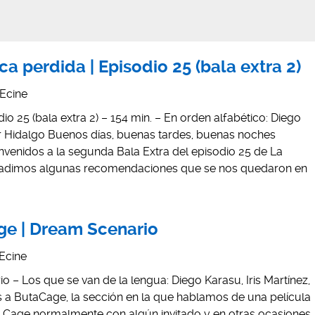
a perdida | Episodio 25 (bala extra 2)
Ecine
o 25 (bala extra 2) – 154 min. – En orden alfabético: Diego
ar Hidalgo Buenos días, buenas tardes, buenas noches
nvenidos a la segunda Bala Extra del episodio 25 de La
añadimos algunas recomendaciones que se nos quedaron en
ge | Dream Scenario
Ecine
– Los que se van de la lengua: Diego Karasu, Iris Martínez,
 a ButaCage, la sección en la que hablamos de una película
 Cage normalmente con algún invitado y en otras ocasiones