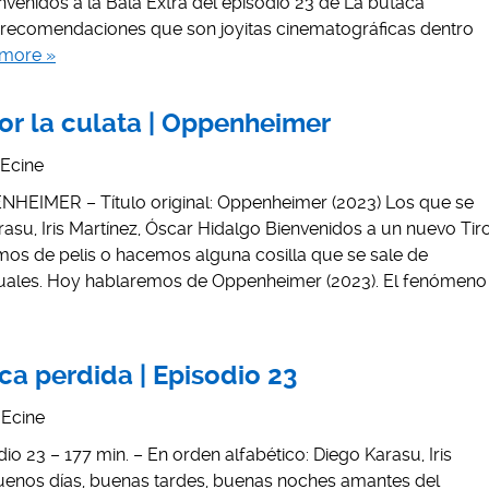
nvenidos a la Bala Extra del episodio 23 de La butaca
 recomendaciones que son joyitas cinematográficas dentro
more »
por la culata | Oppenheimer
Ecine
PENHEIMER – Título original: Oppenheimer (2023) Los que se
rasu, Iris Martínez, Óscar Hidalgo Bienvenidos a un nuevo Tir
mos de pelis o hacemos alguna cosilla que se sale de
uales. Hoy hablaremos de Oppenheimer (2023). El fenómeno
ca perdida | Episodio 23
Ecine
io 23 – 177 min. – En orden alfabético: Diego Karasu, Iris
uenos días, buenas tardes, buenas noches amantes del