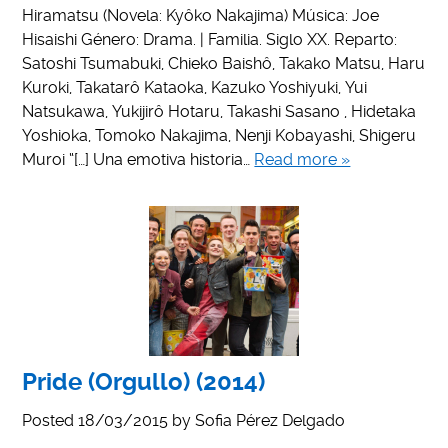
Hiramatsu (Novela: Kyôko Nakajima) Música: Joe
Hisaishi Género: Drama. | Familia. Siglo XX. Reparto:
Satoshi Tsumabuki, Chieko Baishô, Takako Matsu, Haru
Kuroki, Takatarô Kataoka, Kazuko Yoshiyuki, Yui
Natsukawa, Yukijirô Hotaru, Takashi Sasano , Hidetaka
Yoshioka, Tomoko Nakajima, Nenji Kobayashi, Shigeru
Muroi “[…] Una emotiva historia…
Read more »
Pride (Orgullo) (2014)
Posted
18/03/2015
by
Sofia Pérez Delgado