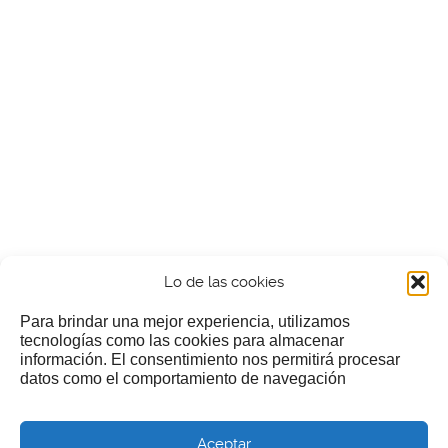
Lo de las cookies
Para brindar una mejor experiencia, utilizamos
tecnologías como las cookies para almacenar
información. El consentimiento nos permitirá procesar
¿Nos invitas a un cafecillo?
datos como el comportamiento de navegación
Si te gusta nuestra web puedes echar limosna a estos
Aceptar