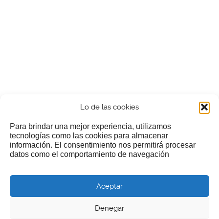
Lo de las cookies
Para brindar una mejor experiencia, utilizamos
tecnologías como las cookies para almacenar
información. El consentimiento nos permitirá procesar
¿Nos invitas a un cafecillo?
datos como el comportamiento de navegación
Si te gusta nuestra web puedes echar limosna a estos
Aceptar
pobres diablos
Denegar