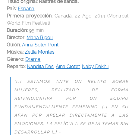
Título original: Rastres de sàndal
País:
España
Primera proyección:
Canadá
, 22 Ago. 2014 (Montréal
World Film Festival)
Duración:
9
5 min.
Director:
Maria Ripoll
Guión:
Anna Soler-Pont
Música:
Zeltia Montes
Género:
Drama
Reparto:
Nandita Das
,
Aina Clotet
,
Naby Dakhli
“[…] ESTAMOS ANTE UN RELATO SOBRE
MUJERES, REALIZADO DE FORMA
REIVINDICATIVA POR UN EQUIPO
FUNDAMENTALMENTE FEMENINO […] EN SU
AFÁN POR APELAR DIRECTAMENTE A LAS
EMOCIONES, LA PELÍCULA SE DEJA TEMAS SIN
DESARROLLAR […] «