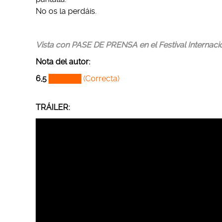
No os la perdáis.
Vista con PASE DE PRENSA en el Festival Internaci
Nota del autor
:
6,5
██████
(Correcta)
TRÁILER: