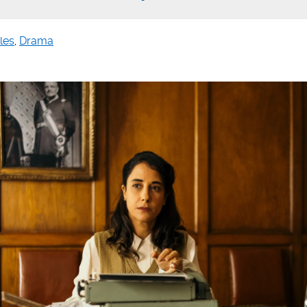
ales
,
Drama