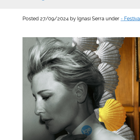
Posted
27/09/2024
by
Ignasi Serra
under
- Festiv