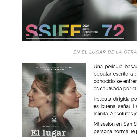
EN EL LUGAR DE LA OTRA 
Una película basa
popular escritora 
conocido se enfren
es cautivada por el
Película dirigida p
es buena señal. 
Infinita. Absolutas j
Mi sesión en San S
persona normal le 