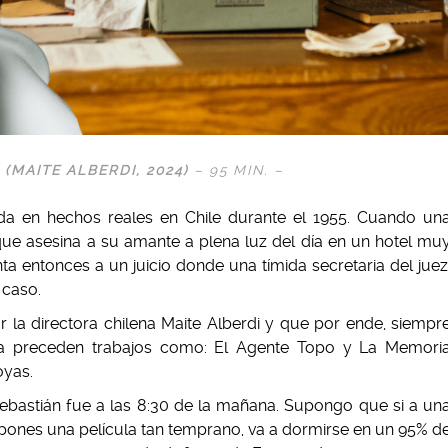
(MAITE ALBERDI, 2024)
– 95 MIN. –
da en hechos reales en Chile durante el 1955. Cuando un
que asesina a su amante a plena luz del día en un hotel mu
ta entonces a un juicio donde una tímida secretaria del juez
 caso.
or la directora chilena Maite Alberdi y que por ende, siempr
La preceden trabajos como: El Agente Topo y La Memori
oyas.
ebastián fue a las 8:30 de la mañana. Supongo que si a un
pones una película tan temprano, va a dormirse en un 95% d