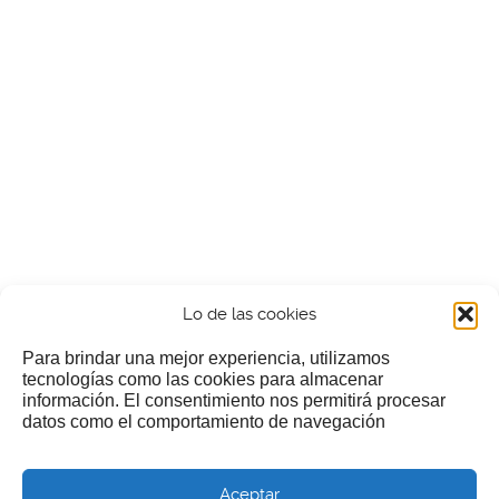
Lo de las cookies
Para brindar una mejor experiencia, utilizamos
tecnologías como las cookies para almacenar
información. El consentimiento nos permitirá procesar
¿Nos invitas a un cafecillo?
datos como el comportamiento de navegación
Si te gusta nuestra web puedes echar limosna a estos
Aceptar