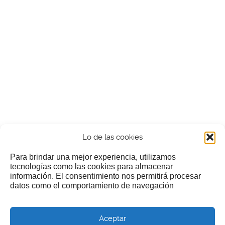
Lo de las cookies
Para brindar una mejor experiencia, utilizamos
tecnologías como las cookies para almacenar
información. El consentimiento nos permitirá procesar
¿Nos invitas a un cafecillo?
datos como el comportamiento de navegación
Si te gusta nuestra web puedes echar limosna a estos
Aceptar
pobres diablos