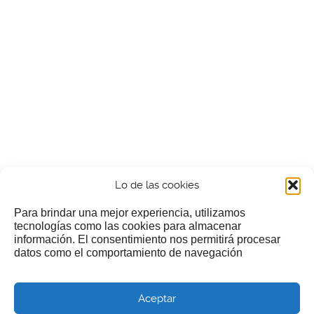
Lo de las cookies
Para brindar una mejor experiencia, utilizamos
tecnologías como las cookies para almacenar
información. El consentimiento nos permitirá procesar
¿Nos invitas a un cafecillo?
datos como el comportamiento de navegación
Si te gusta nuestra web puedes echar limosna a estos
Aceptar
pobres diablos