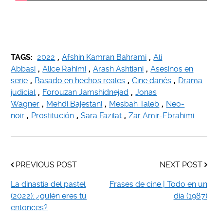
TAGS:
2022
,
Afshin Kamran Bahrami
,
Ali
Abbasi
,
Alice Rahimi
,
Arash Ashtiani
,
Asesinos en
serie
,
Basado en hechos reales
,
Cine danés
,
Drama
judicial
,
Forouzan Jamshidnejad
,
Jonas
Wagner
,
Mehdi Bajestani
,
Mesbah Taleb
,
Neo-
noir
,
Prostitución
,
Sara Fazilat
,
Zar Amir-Ebrahimi
PREVIOUS POST
NEXT POST
La dinastía del pastel
Frases de cine | Todo en un
(2022): ¿quién eres tú
día (1987)
entonces?