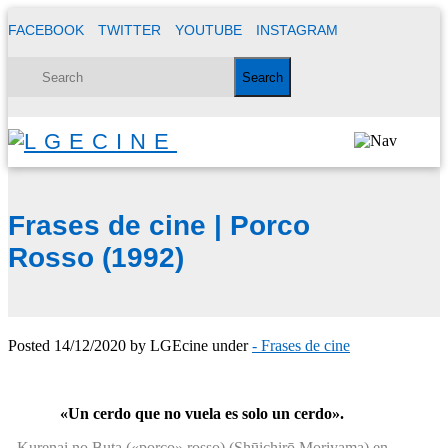
FACEBOOK
TWITTER
YOUTUBE
INSTAGRAM
Frases de cine | Porco
Rosso (1992)
Posted
14/12/2020
by
LGEcine
under
- Frases de cine
«Un cerdo que no vuela es solo un cerdo».
Kurenai no Buta («porco» rosso) (Shūichirō Moriyama) en