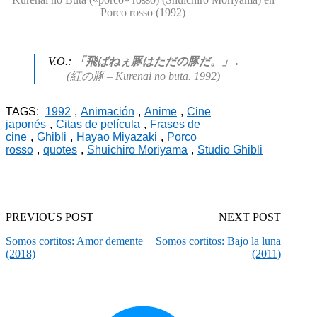
Porco rosso (1992)
V.O.:
「飛ばねぇ豚はただの豚だ。」 .
(紅の豚 – Kurenai no buta. 1992)
TAGS:
1992
,
Animación
,
Anime
,
Cine
japonés
,
Citas de película
,
Frases de
cine
,
Ghibli
,
Hayao Miyazaki
,
Porco
rosso
,
quotes
,
Shūichirō Moriyama
,
Studio Ghibli
PREVIOUS POST
NEXT POST
Somos cortitos: Amor demente
Somos cortitos: Bajo la luna
(2018)
(2011)