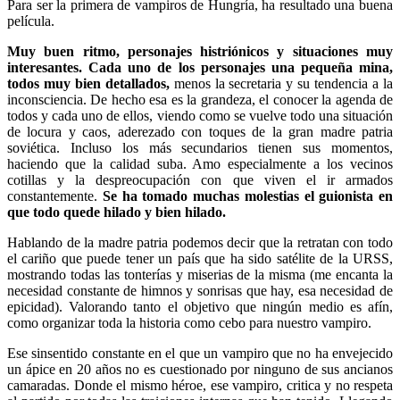
Para ser la primera de vampiros de Hungría, ha resultado una buena
película.
Muy buen ritmo, personajes histriónicos y situaciones muy
interesantes. Cada uno de los personajes una pequeña mina,
todos muy bien detallados,
menos la secretaria y su tendencia a la
inconsciencia. De hecho esa es la grandeza, el conocer la agenda de
todos y cada uno de ellos, viendo como se vuelve todo una situación
de locura y caos, aderezado con toques de la gran madre patria
soviética. Incluso los más secundarios tienen sus momentos,
haciendo que la calidad suba. Amo especialmente a los vecinos
cotillas y la despreocupación con que viven el ir armados
constantemente.
Se ha tomado muchas molestias el guionista en
que todo quede hilado y bien hilado.
Hablando de la madre patria podemos decir que la retratan con todo
el cariño que puede tener un país que ha sido satélite de la URSS,
mostrando todas las tonterías y miserias de la misma (me encanta la
necesidad constante de himnos y sonrisas que hay, esa necesidad de
epicidad). Valorando tanto el objetivo que ningún medio es afín,
como organizar toda la historia como cebo para nuestro vampiro.
Ese sinsentido constante en el que un vampiro que no ha envejecido
un ápice en 20 años no es cuestionado por ninguno de sus ancianos
camaradas. Donde el mismo héroe, ese vampiro, critica y no respeta