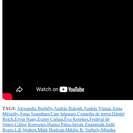
TAGS:
Alexandra Borbély
,
András Balogh
,
András Vinnai
,
Anna
Mészöly
,
Anna Szandtner
,
Cine húngaro
,
Comedia de terror
,
Dániel
Reich
,
Ervin Nagy
,
Eszter Csépai
,
Éva Kerekes
,
Festival de
Sitges
,
Gábor Keresztes
,
Hanna Pálos
,
István Znamenák
,
Judit
Rezes
,
Lili Walters
,
Márk Bodzsár
,
Miklós B. Székely
,
Mónika