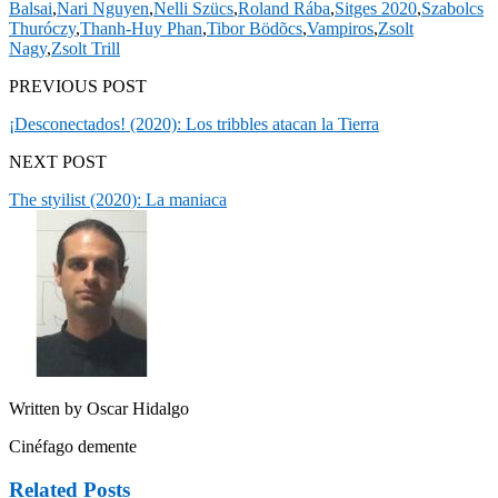
Balsai
,
Nari Nguyen
,
Nelli Szücs
,
Roland Rába
,
Sitges 2020
,
Szabolcs
Thuróczy
,
Thanh-Huy Phan
,
Tibor Bödõcs
,
Vampiros
,
Zsolt
Nagy
,
Zsolt Trill
PREVIOUS POST
¡Desconectados! (2020): Los tribbles atacan la Tierra
NEXT POST
The styilist (2020): La maniaca
Written by
Oscar Hidalgo
Cinéfago demente
Related Posts