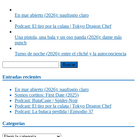
En mar abierto (2026): naufragio claro
Podcast: El tiro por la culata | Tokyo Dragon Chef
Una pistola, una bala y un oso panda (2026): dame más
punch
Turno de noche (2026): entre el cliché y la autoconciencia
Buscar:
Entradas recientes
En mar abierto (2026): naufragio claro
Somos cortitos: First Date (2025)
Podcast: ButaCage | Spider-Noir
Podcast: El tiro por la culata | Tokyo Dragon Chef
Podcast: La butaca perdida | Episodio 37
Categorías
Categorías