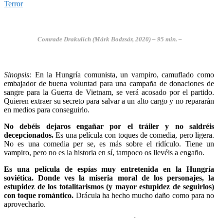
Terror
Comrade Drakulich (
Márk Bodzsár
, 2020) – 95 min. –
Sinopsis:
En la Hungría comunista, un vampiro, camuflado como
embajador de buena voluntad para una campaña de donaciones de
sangre para la Guerra de Vietnam, se verá acosado por el partido.
Quieren extraer su secreto para salvar a un alto cargo y no repararán
en medios para conseguirlo.
No debéis dejaros engañar por el tráiler y no saldréis
decepcionados.
Es una película con toques de comedia, pero ligera.
No es una comedia per se, es más sobre el ridículo. Tiene un
vampiro, pero no es la historia en sí, tampoco os llevéis a engaño.
Es una película de
espías
muy entretenida en la Hungría
soviética
. Donde ves la miseria moral de los personajes, la
estupidez de los totalitarismos (y mayor estupidez de seguirlos)
con toque romántico.
Drácula ha hecho mucho daño como para no
aprovecharlo.