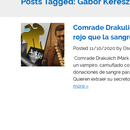
Posts Tagged:
Gábor Keresz
Comrade Drakuli
rojo que la sangr
Posted
11/10/2020
by
Os
Comrade Drakulich (Márk B
un vampiro, camuflado c
donaciones de sangre para
Quieren extraer su secreto
more »