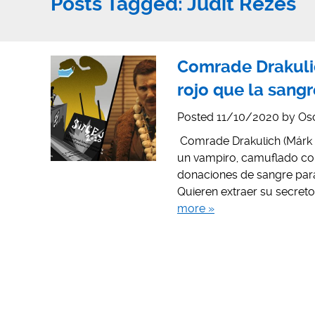
Posts Tagged:
Judit Rezes
Comrade Drakuli
rojo que la sangr
Posted
11/10/2020
by
Os
Comrade Drakulich (Márk B
un vampiro, camuflado c
donaciones de sangre para
Quieren extraer su secreto
more »