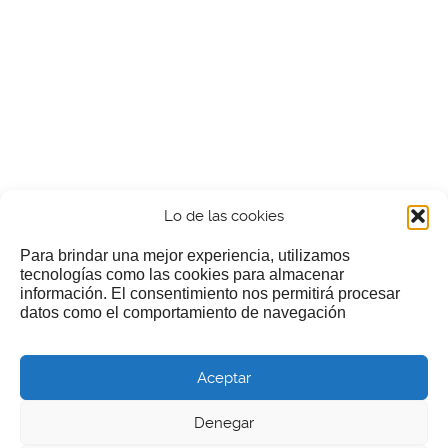
Lo de las cookies
Para brindar una mejor experiencia, utilizamos
tecnologías como las cookies para almacenar
información. El consentimiento nos permitirá procesar
¿Nos invitas a un cafecillo?
datos como el comportamiento de navegación
Si te gusta nuestra web puedes echar limosna a estos
Aceptar
pobres diablos
Denegar