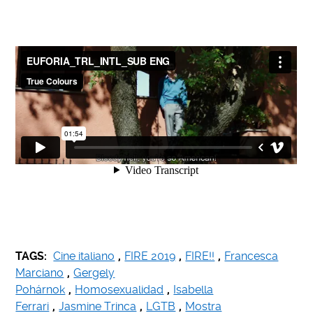
TAGS:
Cine italiano
,
FIRE 2019
,
FIRE!!
,
Francesca
Marciano
,
Gergely
Pohárnok
,
Homosexualidad
,
Isabella
Ferrari
,
Jasmine Trinca
,
LGTB
,
Mostra