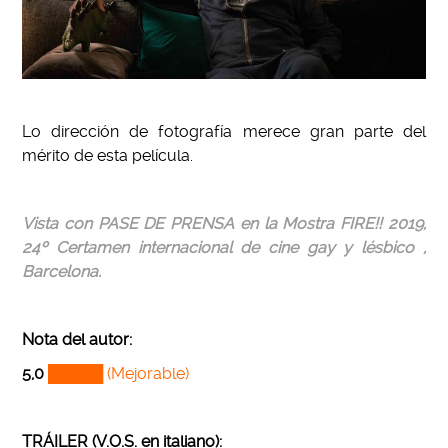
Lo dirección de fotografía merece gran parte del
mérito de esta película.
Vista con PASE DE PRENSA en la Mostra FIRE!! 2019,
24º Certamen internacional de cine gay y lésbico ,
Barcelona.
Nota del autor:
5,0
█████ (Mejorable)
TRÁILER (V.O.S. en italiano):