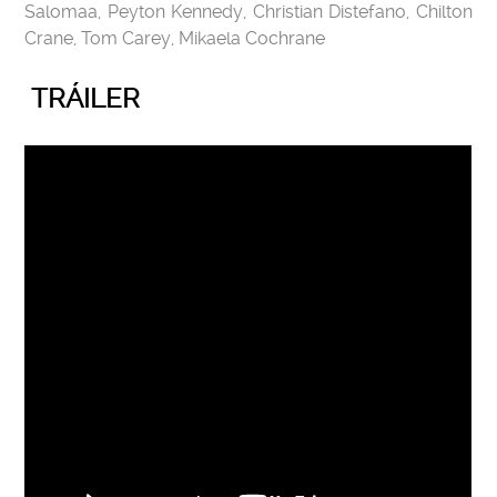
Salomaa, Peyton Kennedy, Christian Distefano, Chilton
Crane, Tom Carey, Mikaela Cochrane
TRÁILER