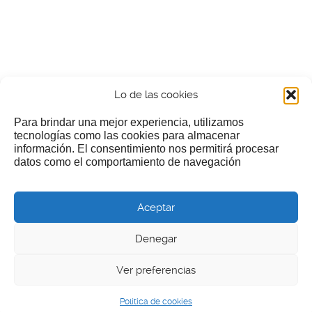
Lo de las cookies
Para brindar una mejor experiencia, utilizamos
tecnologías como las cookies para almacenar
información. El consentimiento nos permitirá procesar
¿Nos invitas a un cafecillo?
datos como el comportamiento de navegación
Si te gusta nuestra web puedes echar limosna a estos
Aceptar
pobres diablos
Denegar
Ver preferencias
© 2026 LGEcine
Política de cookies