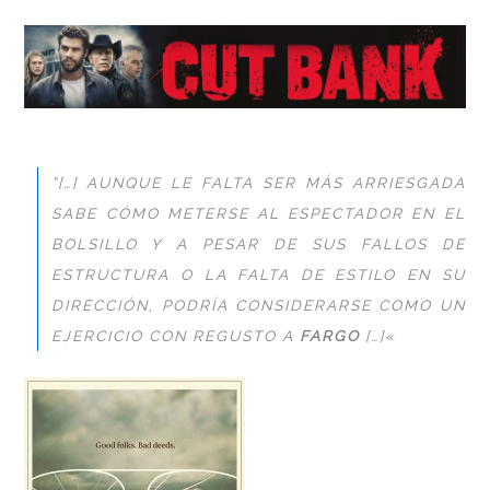
“[…] AUNQUE LE FALTA SER MÁS ARRIESGADA
SABE CÓMO METERSE AL ESPECTADOR EN EL
BOLSILLO Y A PESAR DE SUS FALLOS DE
ESTRUCTURA O LA FALTA DE ESTILO EN SU
DIRECCIÓN, PODRÍA CONSIDERARSE COMO UN
EJERCICIO CON REGUSTO A
FARGO
[…]
«