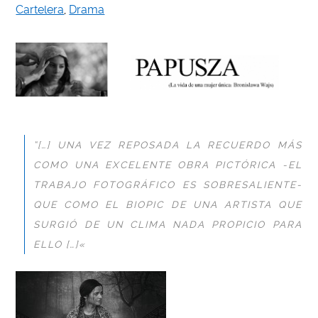
Cartelera
,
Drama
“[…] UNA VEZ REPOSADA LA RECUERDO MÁS
COMO UNA EXCELENTE OBRA PICTÓRICA -EL
TRABAJO FOTOGRÁFICO ES SOBRESALIENTE-
QUE COMO EL BIOPIC DE UNA ARTISTA QUE
SURGIÓ DE UN CLIMA NADA PROPICIO PARA
ELLO […]
«