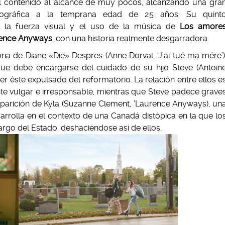
el contenido al alcance de muy pocos, alcanzando una gra
ográfica a la temprana edad de 25 años. Su quint
a la fuerza visual y el uso de la música de
Los amore
ence Anyways
, con una historia realmente desgarradora.
oria de Diane «Die» Despres (Anne Dorval, ‘J’ai tué ma mére’)
ue debe encargarse del cuidado de su hijo Steve (Antoin
ser éste expulsado del reformatorio. La relación entre ellos e
nte vulgar e irresponsable, mientras que Steve padece grave
aparición de Kyla (Suzanne Clement, ‘Laurence Anyways), un
arrolla en el contexto de una Canadá distópica en la que lo
rgo del Estado, deshaciéndose así de ellos.