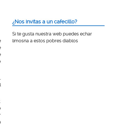
¿Nos invitas a un cafecillo?
Si te gusta nuestra web puedes echar
e
limosna a estos pobres diablos
e
e
o
,
l
.
o
r
a