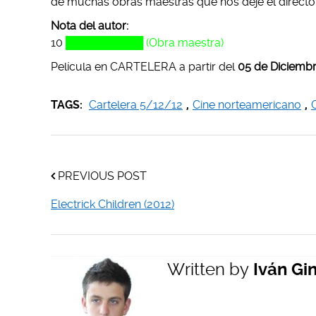
de muchas obras maestras que nos deje el directo
Nota del autor:
10
██████████ (Obra maestra)
Película en CARTELERA a partir del
05 de Diciembr
TAGS:
Cartelera 5/12/12
,
Cine norteamericano
,
PREVIOUS POST
Electrick Children (2012)
Written by
Iván Gi