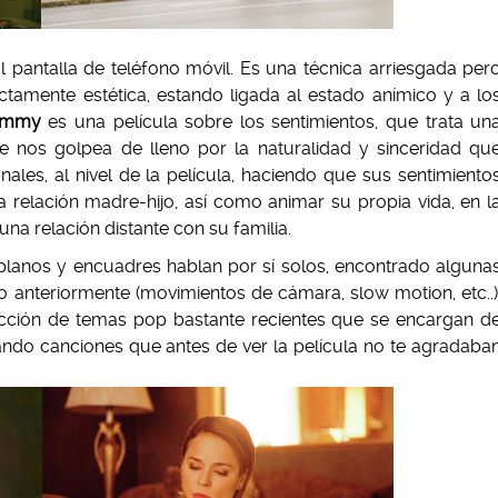
l pantalla de teléfono móvil. Es una técnica arriesgada per
ctamente estética, estando ligada al estado anímico y a lo
mmy
es una película sobre los sentimientos, que trata un
que nos golpea de lleno por la naturalidad y sinceridad qu
ales, al nivel de la película, haciendo que sus sentimiento
 la relación madre-hijo, así como animar su propia vida, en l
a relación distante con su familia.
 planos y encuadres hablan por sí solos, encontrado alguna
 anteriormente (movimientos de cámara, slow motion, etc..)
ección de temas pop bastante recientes que se encargan d
ndo canciones que antes de ver la película no te agradaba