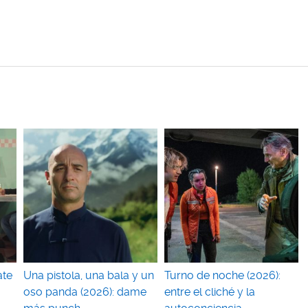
ate
Una pistola, una bala y un
Turno de noche (2026):
oso panda (2026): dame
entre el cliché y la