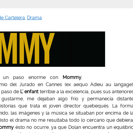
 de Cartelera
,
Drama
da un paso enorme con
Mommy
,
mio del Jurado en Cannes (ex aequo Adieu au langage)
 paso de
L’ enfant
terrible a la excelencia, pues sus anteriore
a gustarme, me dejaban algo frío y permanecía distant
istorias que trata el joven director quebequés. La form
nido, las imágenes y la música se situaban por encima de l
r ésto el drama no me resultaba todo lo cercano que debiera
ommy
ésto no ocurre, ya que Dolan encuentra un equilibri