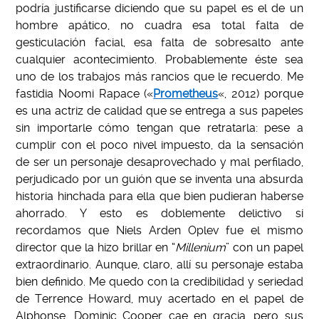
podría justificarse diciendo que su papel es el de un
hombre apático, no cuadra esa total falta de
gesticulación facial, esa falta de sobresalto ante
cualquier acontecimiento. Probablemente éste sea
uno de los trabajos más rancios que le recuerdo. Me
fastidia Noomi Rapace («
Prometheus
«, 2012) porque
es una actriz de calidad que se entrega a sus papeles
sin importarle cómo tengan que retratarla: pese a
cumplir con el poco nivel impuesto, da la sensación
de ser un personaje desaprovechado y mal perfilado,
perjudicado por un guión que se inventa una absurda
historia hinchada para ella que bien pudieran haberse
ahorrado. Y esto es doblemente delictivo si
recordamos que Niels Arden Oplev fue el mismo
director que la hizo brillar en “
Millenium
” con un papel
extraordinario. Aunque, claro, allí su personaje estaba
bien definido. Me quedo con la credibilidad y seriedad
de Terrence Howard, muy acertado en el papel de
Alphonse. Dominic Cooper cae en gracia, pero sus