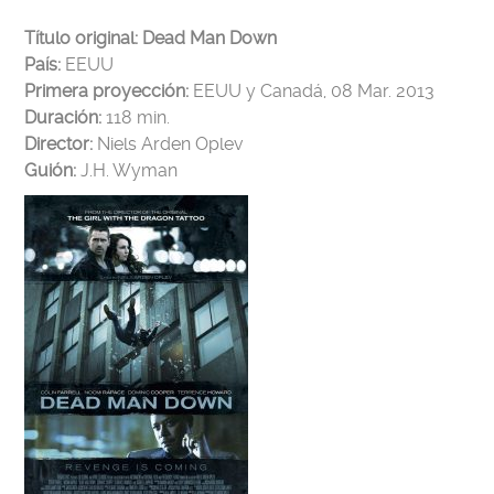
Título original: Dead Man Down
País:
EEUU
Primera proyección:
EEUU y Canadá, 08 Mar. 2013
Duración:
118 min.
Director:
Niels Arden Oplev
Guión:
J.H. Wyman