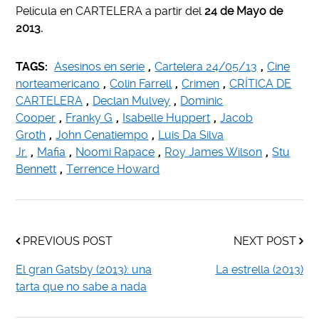
Película en CARTELERA a partir del
24 de Mayo de
2013.
TAGS:
Asesinos en serie
,
Cartelera 24/05/13
,
Cine
norteamericano
,
Colin Farrell
,
Crimen
,
CRÍTICA DE
CARTELERA
,
Declan Mulvey
,
Dominic
Cooper
,
Franky G
,
Isabelle Huppert
,
Jacob
Groth
,
John Cenatiempo
,
Luis Da Silva
Jr.
,
Mafia
,
Noomi Rapace
,
Roy James Wilson
,
Stu
Bennett
,
Terrence Howard
PREVIOUS POST
NEXT POST
El gran Gatsby (2013): una
La estrella (2013)
tarta que no sabe a nada