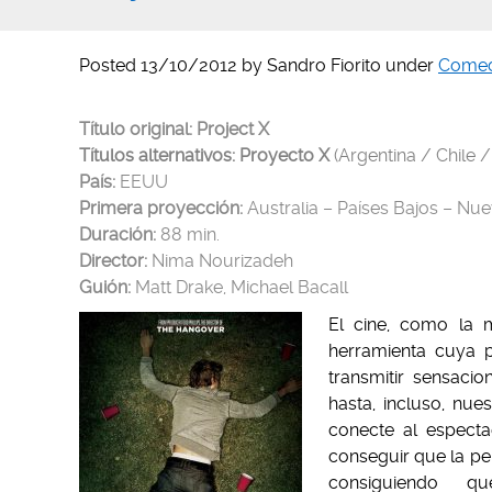
Posted
13/10/2012
by
Sandro Fiorito
under
Comed
Título original: Project X
Títulos alternativos: Proyecto X
(Argentina / Chile 
País:
EEUU
Primera proyección:
Australia – Países Bajos – Nue
Duración:
88 min.
Director:
Nima Nourizadeh
Guión:
Matt Drake, Michael Bacall
El cine, como la m
herramienta cuya p
transmitir sensaci
hasta, incluso, nu
conecte al espect
conseguir que la pe
consiguiendo qu