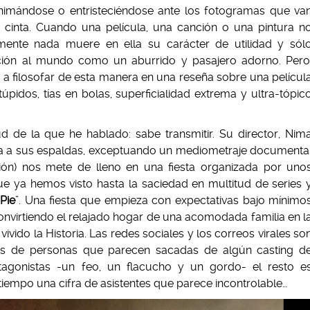
nimándose o entristeciéndose ante los fotogramas que va
 cinta.
Cuando una película, una canción o una pintura n
mente nada muere en ella su carácter de utilidad y sól
ción al mundo como un aburrido y pasajero adorno. Pero
 filosofar de esta manera en una reseña sobre una películ
úpidos, tías en bolas, superficialidad extrema y ultra-tópic
rtud de la que he hablado: sabe transmitir. Su director, Nim
cia a sus espaldas, exceptuando un mediometraje documenta
ión) nos mete de lleno en una fiesta organizada por uno
ue ya hemos visto hasta la saciedad en multitud de series 
Pie
”.
Una fiesta que empieza con expectativas bajo mínimo
nvirtiendo el relajado hogar de una acomodada familia en l
do la Historia. Las redes sociales y los correos virales so
iles de personas que parecen sacadas de algún casting d
agonistas -un feo, un flacucho y un gordo- el resto e
iempo una cifra de asistentes que parece incontrolable…