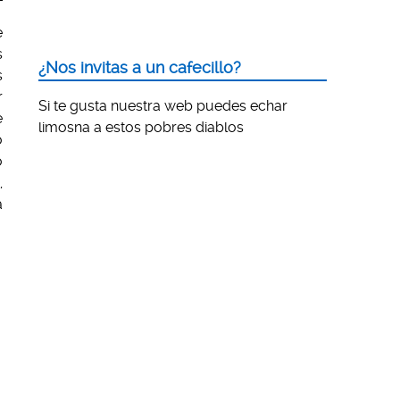
e
s
¿Nos invitas a un cafecillo?
s
r
Si te gusta nuestra web puedes echar
e
limosna a estos pobres diablos
o
o
,
a