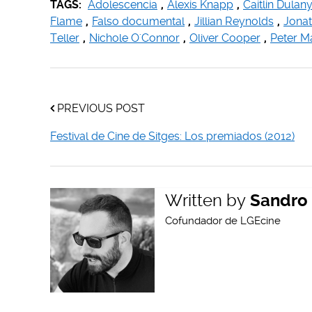
TAGS:
Adolescencia
,
Alexis Knapp
,
Caitlin Dulan
Flame
,
Falso documental
,
Jillian Reynolds
,
Jonat
Teller
,
Nichole O'Connor
,
Oliver Cooper
,
Peter M
PREVIOUS POST
Festival de Cine de Sitges: Los premiados (2012)
Written by
Sandro 
Cofundador de LGEcine