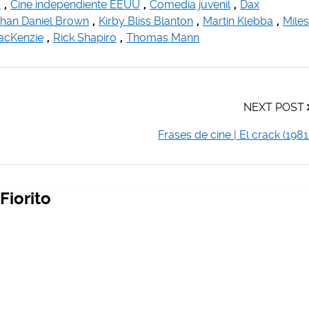
y
,
Cine independiente EEUU
,
Comedia juvenil
,
Dax
han Daniel Brown
,
Kirby Bliss Blanton
,
Martin Klebba
,
Miles
acKenzie
,
Rick Shapiro
,
Thomas Mann
NEXT POST
Frases de cine | El crack (1981
Fiorito