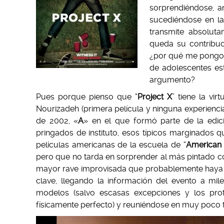
sorprendiéndose, a
sucediéndose en la
transmite absoluta
queda su contribu
¿por qué me pongo a
de adolescentes est
argumento?
Pues porque pienso que “
Project X
” tiene la vi
Nourizadeh (primera película y ninguna experien
de 2002, «
A
» en el que formó parte de la edic
pringados de instituto, esos típicos marginados q
películas americanas de la escuela de “
American 
pero que no tarda en sorprender al más pintado co
mayor rave improvisada que probablemente haya vivi
clave, llegando la información del evento a m
modelos (salvo escasas excepciones y los prot
físicamente perfecto) y reuniéndose en muy poco t