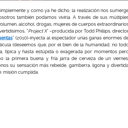
simplemente y como ya he dicho, la realización nos sumerg
osotros también podamos vivirla. A través de sus múltiple
olumen, alcohol, drogas, mujeres de cuerpos extraordinario
ertidísimos, “
Project X
” –producida por Todd Phillips, directo
uentas
” (2010)-inyecta al espectador unas ganas enormes d
lícula (deseemos que, por el bien de la humanidad, no tod
ca, típica y hasta estúpida o exagerada por momentos per
mo la primera buena y fría jarra de cerveza de un viernes
nos su sensación más rebelde, gamberra, ligona y divertid
e: misión cumplida.