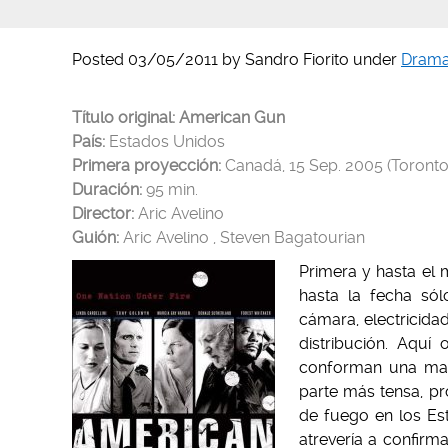
Posted
03/05/2011
by
Sandro Fiorito
under
Dram
Título original: American Gun
País:
Estados Unidos
Primera proyección
:
Canadá, 15 Sep. 2005 (Toronto I
Duración:
95 min.
D
irector:
Aric Avelino
Guión:
Aric Avelino , Steven Bagatourian
Primera y hasta el 
hasta la fecha sól
cámara, electricida
distribución. Aquí
conforman una mara
parte más tensa, p
de fuego en los Es
atrevería a confirm