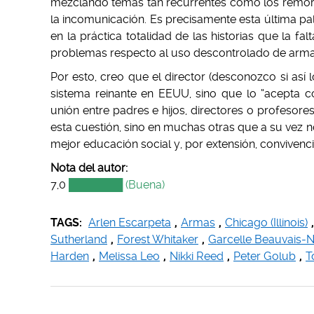
mezclando temas tan recurrentes como los remordimi
la incomunicación. Es precisamente esta última p
en la práctica totalidad de las historias que la f
problemas respecto al uso descontrolado de arma
Por esto, creo que el director (desconozco si así l
sistema reinante en EEUU, sino que lo “acepta c
unión entre padres e hijos, directores o profesor
esta cuestión, sino en muchas otras que a su vez n
mejor educación social y, por extensión, convivenc
Nota del autor:
7,0
███████ (Buena)
TAGS:
Arlen Escarpeta
,
Armas
,
Chicago (Illinois)
,
Sutherland
,
Forest Whitaker
,
Garcelle Beauvais-N
Harden
,
Melissa Leo
,
Nikki Reed
,
Peter Golub
,
T