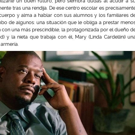
tizarle un buen futuro, pero siembra dudas al acudir a s
nte tras una rendija. De ese centro escolar es precisament
 cuerpo y alma a hablar con sus alumnos y los familiares d
umbo de algunos: una situación que le obliga a prestar meno
ran con una más prescindible, la protagonizada por el dueño d
) y la nieta que trabaja con él, Mary (Linda Cardellini) un
 armería.