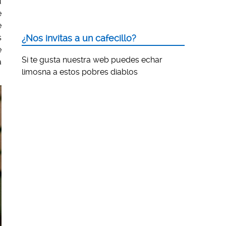
u
e
e
s
¿Nos invitas a un cafecillo?
e
Si te gusta nuestra web puedes echar
a
limosna a estos pobres diablos