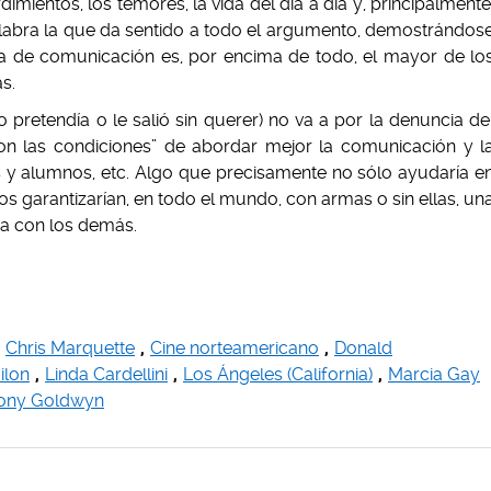
entos, los temores, la vida del día a día y, principalmente
alabra la que da sentido a todo el argumento, demostrándos
alta de comunicación es, por encima de todo, el mayor de lo
s.
o pretendía o le salió sin querer) no va a por la denuncia de
on las condiciones” de abordar mejor la comunicación y l
es y alumnos, etc. Algo que precisamente no sólo ayudaría e
os garantizarían, en todo el mundo, con armas o sin ellas, un
ia con los demás.
Chris Marquette
,
Cine norteamericano
,
Donald
ilon
,
Linda Cardellini
,
Los Ángeles (California)
,
Marcia Gay
ony Goldwyn