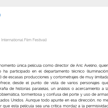
a
nternational Film Festival)
momento única película como director de Aric Avelino, quie
o ha participado en el departamento técnico (iluminación
d) de escasas producciones y cortometrajes de muy limitad
 ofrece, desde el punto de vista de varios personajes qu
ña de historias paralelas, un análisis o acercamiento a l
roblemática, tormentosa y confusa del porte y uso de arma
tados Unidos. Aunque todo apunte en esa dirección, no m
ar que esta película sea una crítica mordaz a la permisivida