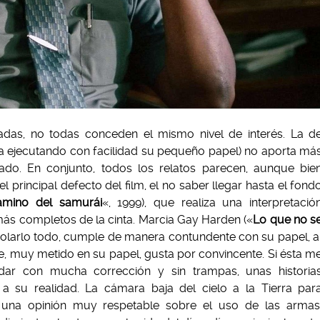
izadas, no todas conceden el mismo nivel de interés. La d
a ejecutando con facilidad su pequeño papel) no aporta má
rado. En conjunto, todos los relatos parecen, aunque bie
 principal defecto del film, el no saber llegar hasta el fond
amino del samurái
«, 1999), que realiza una interpretació
más completos de la cinta. Marcia Gay Harden («
Lo que no s
rolarlo todo, cumple de manera contundente con su papel, a
te, muy metido en su papel, gusta por convincente. Si ésta m
ar con mucha corrección y sin trampas, unas historia
 a su realidad. La cámara baja del cielo a la Tierra par
 una opinión muy respetable sobre el uso de las armas