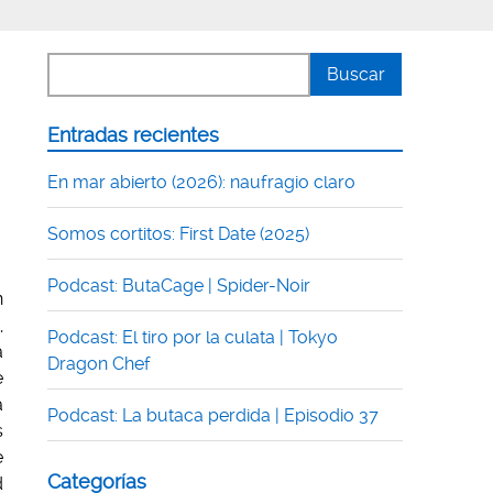
Entradas recientes
En mar abierto (2026): naufragio claro
Somos cortitos: First Date (2025)
Podcast: ButaCage | Spider-Noir
n
,
Podcast: El tiro por la culata | Tokyo
a
Dragon Chef
e
a
Podcast: La butaca perdida | Episodio 37
s
e
Categorías
d