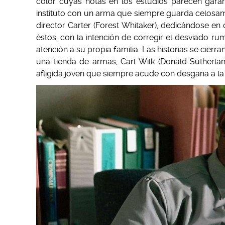
color cuyas notas en los estudios parecen garan
instituto con un arma que siempre guarda celosame
director Carter (Forest Whitaker), dedicándose en
éstos, con la intención de corregir el desviado r
atención a su propia familia. Las historias se cier
una tienda de armas, Carl Wilk (Donald Sutherland
afligida joven que siempre acude con desgana a la