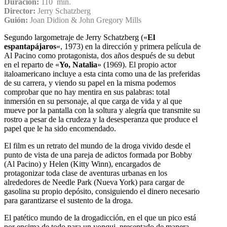
Duración:
110 min.
Director:
Jerry Schatzberg
Guión:
Joan Didion & John Gregory Mills
Segundo largometraje de Jerry Schatzberg («
El
espantapájaros
«, 1973) en la dirección y primera película de
Al Pacino como protagonista, dos años después de su debut
en el reparto de «
Yo, Natalia
» (1969). El propio actor
italoamericano incluye a esta cinta como una de las preferidas
de su carrera, y viendo su papel en la misma podemos
comprobar que no hay mentira en sus palabras: total
inmersión en su personaje, al que carga de vida y al que
mueve por la pantalla con la soltura y alegría que transmite su
rostro a pesar de la crudeza y la desesperanza que produce el
papel que le ha sido encomendado.
El film es un retrato del mundo de la droga vivido desde el
punto de vista de una pareja de adictos formada por Bobby
(Al Pacino) y Helen (Kitty Winn), encargados de
protagonizar toda clase de aventuras urbanas en los
alrededores de Needle Park (Nueva York) para cargar de
gasolina su propio depósito, consiguiendo el dinero necesario
para garantizarse el sustento de la droga.
El patético mundo de la drogadicción, en el que un pico está
por encima de todo para un yonqui, presentado de manera