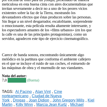
meticulosa en esta buena cinta con aires documentalistas que
invitan severamente a decir no a uno de los peores vicios
existentes sobre la faz de la Tierra, mostrando los
devastadores efectos que éstas producen sobre las personas.
Sin llegar a un nivel desgarrador, escalofriante, sorprendente
o emocionante, esta película resulta altamente interesante, y
los espectadores amantes de los «films urbanos» (en los que
la calle es una de las principales protagonistas), como un
servidor, agradecen este tipo de ejercicio cinematográfico.
Carece de banda sonora, encontrando únicamente algo
melódico en la partitura que conforma el ambiente callejero
en el que se incluye el ruido de sus coches, el estruendo de
las máquinas de obra y el murmullo de sus viandantes.
Nota del autor:
7,0
███████ (Buena)
TAGS:
Al Pacino
,
Alan Vint
,
Cine
norteamericano
,
Ciudad de Nueva
York
,
Drogas
,
Joan Didion
,
John Gregory Mills
,
Kiel
Martin
,
Kitty Winn
,
Marcia Jean Kurtz
,
Michael