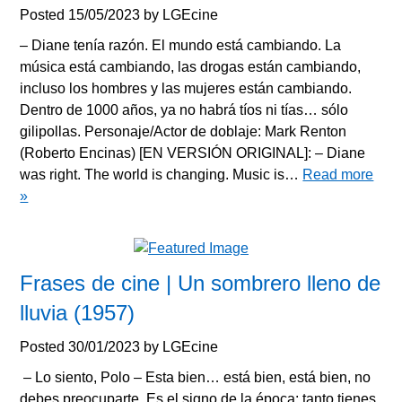
Posted
15/05/2023
by
LGEcine
– Diane tenía razón. El mundo está cambiando. La
música está cambiando, las drogas están cambiando,
incluso los hombres y las mujeres están cambiando.
Dentro de 1000 años, ya no habrá tíos ni tías… sólo
gilipollas. Personaje/Actor de doblaje: Mark Renton
(Roberto Encinas) [EN VERSIÓN ORIGINAL]: – Diane
was right. The world is changing. Music is…
Read more
»
Frases de cine | Un sombrero lleno de
lluvia (1957)
Posted
30/01/2023
by
LGEcine
– Lo siento, Polo – Esta bien… está bien, está bien, no
debes preocuparte. Es el signo de la época: tanto tienes