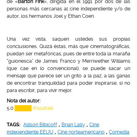
de «
Barton Fink
«, dirigida en el 1991 por dos de las
personas más cercanas al cine independiente y/o de
autor, los hermanos Joel y Ethan Coen.
Una vez vista, saquen ustedes sus propias
conclusiones. Quizá éstas, más que cinematográficas,
puedan ser metafóricas, pues de entre toda la maraña
“guionesca” de James Franco y Merriwether Williams
(que cae en lo convencional), se puede sacar un
mensaje que parece ser un grito a la paz, a las ganas
de encontrar tranquilidad para poder inspirarse, si no
para escribir, para vivir mejor.
Nota del autor:
5,0
█████ (Pasable)
TAGS:
Allison Bibicoff
,
Brian Lally
,
Cine
independiente EEUU
,
Cine norteamericano
,
Comedia