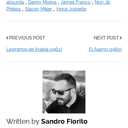
absurda
,
Danny Molina
,
James Franco
,
Nori Jill
Phillips
,
Stacey Miller
,
Vince Jolivette
PREVIOUS POST
NEXT POST
Lawrence de Arabia (1962)
El Álamo (1960)
Written by
Sandro Fiorito