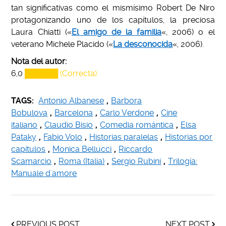
tan significativas como el mismísimo Robert De Niro
protagonizando uno de los capítulos, la preciosa
Laura Chiatti («
El amigo de la familia
«, 2006) o el
veterano Michele Placido («
La desconocida
«, 2006).
Nota del autor:
6,0
██████ (Correcta)
TAGS:
Antonio Albanese
,
Barbora
Bobulova
,
Barcelona
,
Carlo Verdone
,
Cine
italiano
,
Claudio Bisio
,
Comedia romántica
,
Elsa
Pataky
,
Fabio Volo
,
Historias paralelas
,
Historias por
capítulos
,
Monica Bellucci
,
Riccardo
Scamarcio
,
Roma (Italia)
,
Sergio Rubini
,
Trilogía:
Manuale d'amore
PREVIOUS POST
NEXT POST