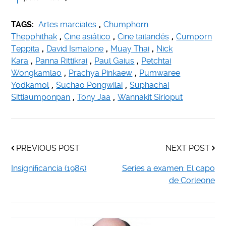
TAGS:
Artes marciales
,
Chumphorn
Thepphithak
,
Cine asiático
,
Cine tailandés
,
Cumporn
Teppita
,
David Ismalone
,
Muay Thai
,
Nick
Kara
,
Panna Rittikrai
,
Paul Gaius
,
Petchtai
Wongkamlao
,
Prachya Pinkaew
,
Pumwaree
Yodkamol
,
Suchao Pongwilai
,
Suphachai
Sittiaumponpan
,
Tony Jaa
,
Wannakit Sirioput
PREVIOUS POST
NEXT POST
Insignificancia (1985)
Series a examen: El capo
de Corleone