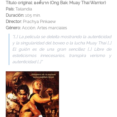
Título original: องค์บาก (Ong Bak: Muay Thai Warrior)
País:
Tailandia
Duración:
105 min.
Director:
Prachya Pinkaew
Género:
Acción. Artes marciales
“[…] La película se deleita mostrando la autenticidad
y la singularidad del boxeo o la lucha Muay Thai […]
El guión es de una gran sencillez […] Libre de
esteticismos innecesarios, transpira verismo y
autenticidad […]”