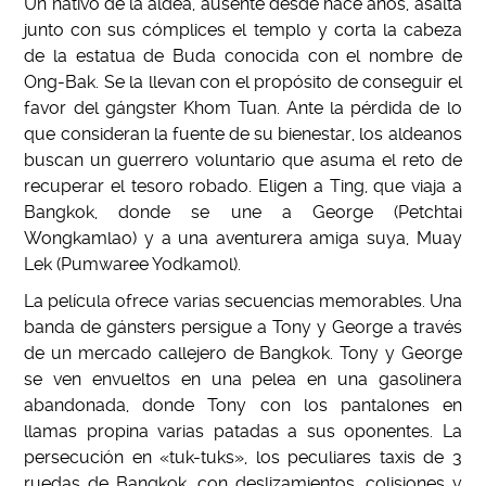
Un nativo de la aldea, ausente desde hace años, asalta
junto con sus cómplices el templo y corta la cabeza
de la estatua de Buda conocida con el nombre de
Ong-Bak. Se la llevan con el propósito de conseguir el
favor del gángster Khom Tuan. Ante la pérdida de lo
que consideran la fuente de su bienestar, los aldeanos
buscan un guerrero voluntario que asuma el reto de
recuperar el tesoro robado. Eligen a Ting, que viaja a
Bangkok, donde se une a George (Petchtai
Wongkamlao) y a una aventurera amiga suya, Muay
Lek (Pumwaree Yodkamol).
La película ofrece varias secuencias memorables. Una
banda de gánsters persigue a Tony y George a través
de un mercado callejero de Bangkok. Tony y George
se ven envueltos en una pelea en una gasolinera
abandonada, donde Tony con los pantalones en
llamas propina varias patadas a sus oponentes. La
persecución en «tuk-tuks», los peculiares taxis de 3
ruedas de Bangkok, con deslizamientos, colisiones y