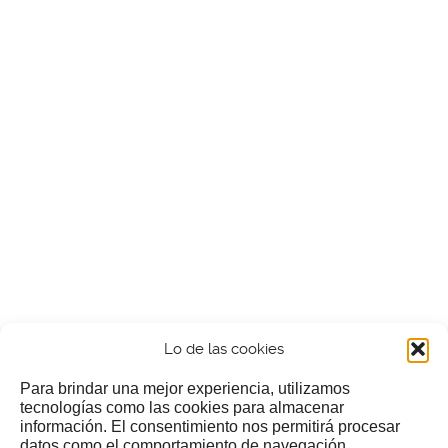
Lo de las cookies
Para brindar una mejor experiencia, utilizamos
tecnologías como las cookies para almacenar
información. El consentimiento nos permitirá procesar
¿Nos invitas a un cafecillo?
datos como el comportamiento de navegación