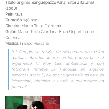
Título original: Sanguepazzo (Una historia italiana)
(2008)
País:
Italia
Duración:
148 min.
Director:
Marco Tullio Giordana
Guión:
Marco Tullio Giordana, Enzo Ungari, Leone
Colonna
Música:
Franco Piersanti
“[…] Cumple su misión de ofrecernos una visión
realista sobre los actores en los que se basa el
argumento […] Muy bien ambientada y con
fotografía notable […] Tranquila, en algunos
aspectos bonita […] No es una gran película pero es
interesante, atractiva y ayuda a culturizarse un
poco […]”