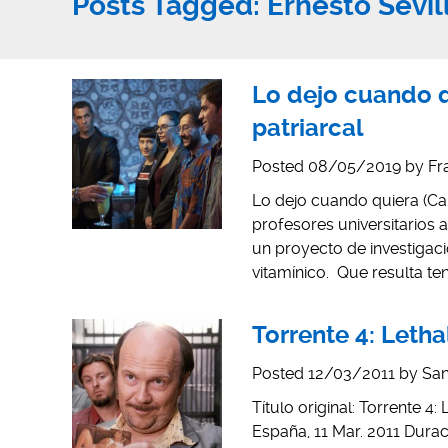
Posts Tagged:
Ernesto Sevil
Lo dejo cuando qu
patriarcal
Posted
08/05/2019
by
Fr
Lo dejo cuando quiera (Car
profesores universitarios 
un proyecto de investigac
vitamínico. Que resulta te
Torrente 4: Lethal 
Posted
12/03/2011
by
San
Título original: Torrente 4:
España, 11 Mar. 2011 Durac