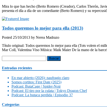
Mira lo que has hecho (Berto Romero (Creador), Carlos Therón, Javie
presenta el día a día de un comediante (Berto Romero) y su repercu
Todos queremos lo mejor para ella (2013)
Posted
25/10/2013
by
Nerea Madrazo
Título original: Todos queremos lo mejor para ella (Tots volem el mil
Mar Coll, Valentina Viso Música: Maik Maier De la mano de la barcel
Buscar:
Entradas recientes
En mar abierto (2026): naufragio claro
Somos cortitos: First Date (2025)
Podcast: ButaCage | Spider-Noir
Podcast: El tiro por la culata | Tokyo Dragon Chef
Podcast: La butaca perdida | Episodio 37
Categorías