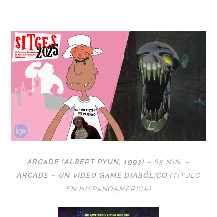
ARCADE (ALBERT PYUN, 1993
)
– 85 MIN. –
ARCADE – UN VIDEO GAME DIABÓLICO
(TÍTULO
EN HISPANOAMÉRICA)