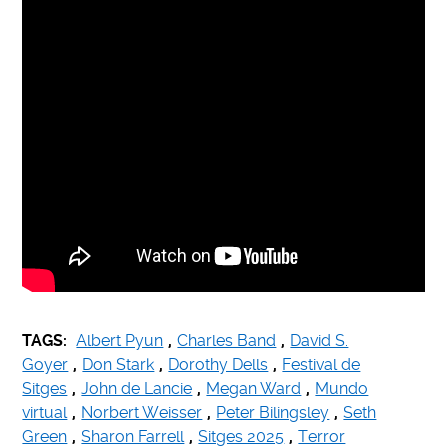
TAGS:
Albert Pyun
,
Charles Band
,
David S.
Goyer
,
Don Stark
,
Dorothy Dells
,
Festival de
Sitges
,
John de Lancie
,
Megan Ward
,
Mundo
virtual
,
Norbert Weisser
,
Peter Bilingsley
,
Seth
Green
,
Sharon Farrell
,
Sitges 2025
,
Terror