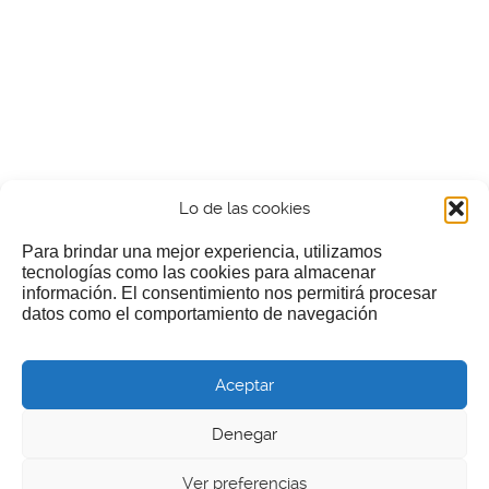
Lo de las cookies
Para brindar una mejor experiencia, utilizamos
tecnologías como las cookies para almacenar
información. El consentimiento nos permitirá procesar
¿Nos invitas a un cafecillo?
datos como el comportamiento de navegación
Si te gusta nuestra web puedes echar limosna a estos
Aceptar
pobres diablos
Denegar
Ver preferencias