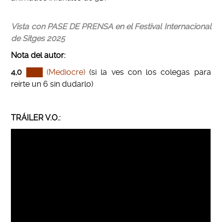
Vista con PASE DE PRENSA en el Festival Internacional
de Sitges 2025
Nota del autor
:
4,0
███
(Mediocre)
(
si la ves con los colegas para
reírte un 6 sin dudarlo)
TRÁILER V.O.: