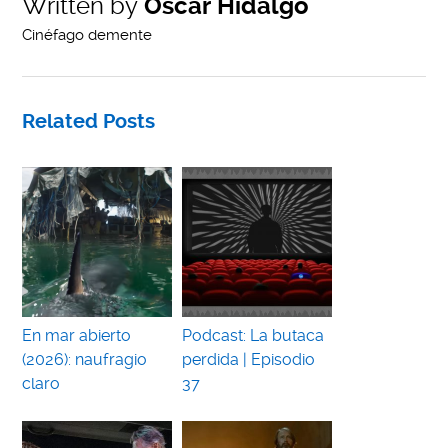
Written by
Oscar Hidalgo
Cinéfago demente
Related Posts
En mar abierto
Podcast: La butaca
(2026): naufragio
perdida | Episodio
claro
37