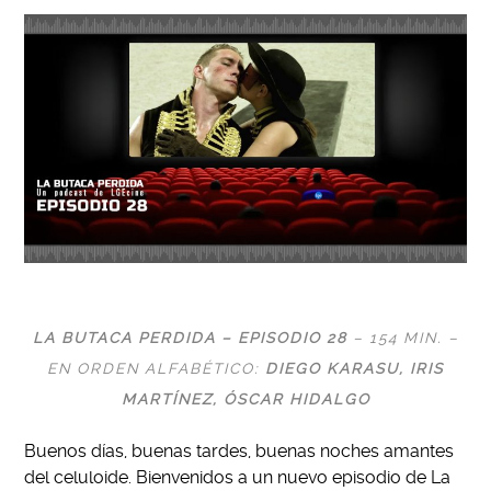
LA BUTACA PERDIDA – EPISODIO 28
– 154 MIN. –
EN ORDEN ALFABÉTICO:
DIEGO KARASU
, IRIS
MARTÍNEZ,
ÓSCAR HIDALGO
Buenos días, buenas tardes, buenas noches amantes
del celuloide. Bienvenidos a un
nuevo episodio de La