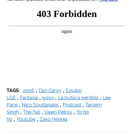
TAGS:
2006
,
Dan Gilroy
,
Equipo
LGE
,
Fantasía
,
ivoox
,
La butaca perdida
,
Lee
Pace
,
Nico Soultanakis
,
Podcast
,
Tarsem
Singh
,
The Fall
,
Valeri Petrov
,
Yo ho
ho
,
Youtube
,
Zako Heskija