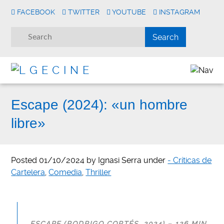
FACEBOOK
TWITTER
YOUTUBE
INSTAGRAM
Escape (2024): «un hombre
libre»
Posted
01/10/2024
by
Ignasi Serra
under
- Críticas de
Cartelera
,
Comedia
,
Thriller
ESCAPE (RODRIGO CORTÉS, 2024) – 126 MIN