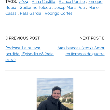
2024
Anna Castillo
Blanca Portillo
Enrique
TAGS:
,
,
,
Rubio
Guillermo Toledo
Josep Maria Pou
Mario
,
,
,
Casas
Rafa García
Rodrigo Cortés
,
,
PREVIOUS POST
NEXT POST
Podcast: La butaca
Alas blancas (2023): Amor
perdida | Episodio 28 (bala
en tiempos de guerra
extra)