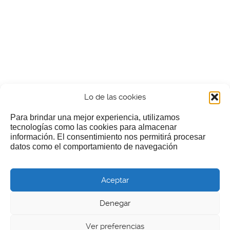
Lo de las cookies
Para brindar una mejor experiencia, utilizamos
tecnologías como las cookies para almacenar
información. El consentimiento nos permitirá procesar
¿Nos invitas a un cafecillo?
datos como el comportamiento de navegación
Si te gusta nuestra web puedes echar limosna a estos
Aceptar
pobres diablos
Denegar
Ver preferencias