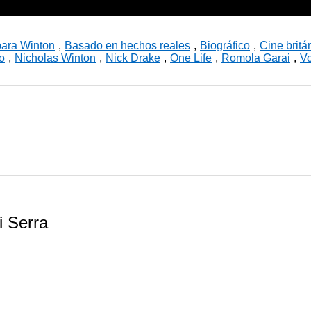
ara Winton
,
Basado en hechos reales
,
Biográfico
,
Cine britá
o
,
Nicholas Winton
,
Nick Drake
,
One Life
,
Romola Garai
,
Vo
i Serra