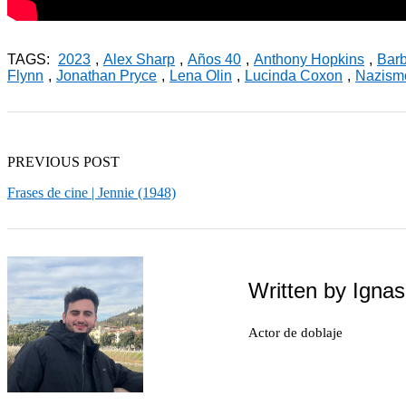
TAGS:
2023
,
Alex Sharp
,
Años 40
,
Anthony Hopkins
,
Barb
Flynn
,
Jonathan Pryce
,
Lena Olin
,
Lucinda Coxon
,
Nazism
PREVIOUS POST
Frases de cine | Jennie (1948)
Written by
Ignas
Actor de doblaje