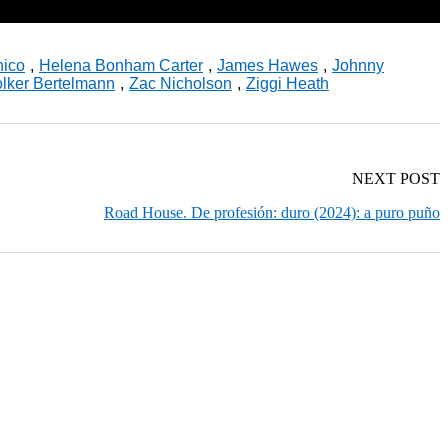
nico
,
Helena Bonham Carter
,
James Hawes
,
Johnny
lker Bertelmann
,
Zac Nicholson
,
Ziggi Heath
NEXT POST
Road House. De profesión: duro (2024): a puro puño