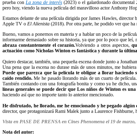
prueba con
La zona de interés
(2023) o el galardonado documental
pero hoy, viendo la nueva película del maravilloso actor Anthony H
Estamos delante de una película dirigida por James Hawles, director b
Apple TV o
El Alienista
(2018). Por otra parte, he podido ver que ha 
Bueno, vamos a ponernos en materia y a hablar un poco de la películ
informarme demasiado sobre su historia, ya que por lo poco que leí, 
abraza constantemente el corazón.
Volviendo a otros aspectos,
qu
actuación como Nicholas Winton es fantástica y durante la última 
Quiero destacar, también, una pequeña escena donde junto a Jonathan 
Una pena que la escena no durase más de unos minutos, me hubiera g
Puede que parezca que la película te obligue a llorar haciend
caído rendido.
Me he pasado llorando más de un cuarto de película. 
También contando con una fotografía bonita y como ya he dicho, un
líneas generales se puede decir que Los niños de Winton es una
haciendo así que no importe tanto lo anterior mencionado.
He disfrutado, he llorado, me he emocionado y he pegado algún 
director, que protagonizará Rami Malek junto a Laurence Fishburne, h
Vista en PASE DE PRENSA en Cines Phenomena el 19 de marzo,
Nota del autor: