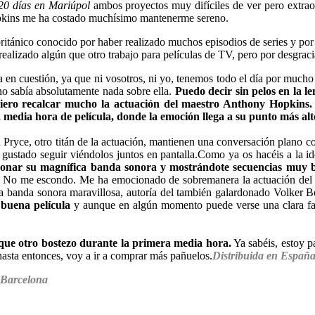
20 días en Mariúpol
ambos proyectos muy difíciles de ver pero extrao
opkins me ha costado muchísimo mantenerme sereno.
ritánico conocido por haber realizado muchos episodios de series y por
realizado algún que otro trabajo para películas de TV, pero por desgraci
a en cuestión, ya que ni vosotros, ni yo, tenemos todo el día por muc
no sabía absolutamente nada sobre ella.
Puedo decir sin pelos en la 
iero recalcar mucho la actuación del maestro Anthony Hopkins.
media hora de película, donde la emoción llega a su punto más alto
Pryce, otro titán de la actuación, mantienen una conversación plano c
ustado seguir viéndolos juntos en pantalla.
Como ya os hacéis a la i
o sonar su magnífica banda sonora y mostrándote secuencias muy b
No me escondo. Me ha emocionado de sobremanera la actuación del prot
a banda sonora maravillosa, autoría del también galardonado Volker 
 buena película
y aunque en algún momento puede verse una clara falt
que otro bostezo durante la primera media hora.
Ya sabéis, estoy p
asta entonces, voy a ir a comprar más pañuelos.
Distribuida en Esp
 Barcelona