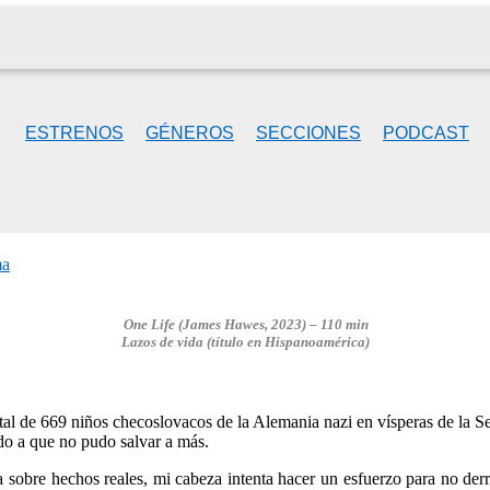
ESTRENOS
GÉNEROS
SECCIONES
PODCAST
ma
One Life (James Hawes, 2023) – 110 min
Lazos de vida
(título en Hispanoamérica)
tal de 669 niños checoslovacos de la Alemania nazi en vísperas de la Se
o a que no pudo salvar a más.
a sobre hechos reales, mi cabeza intenta hacer un esfuerzo para no de