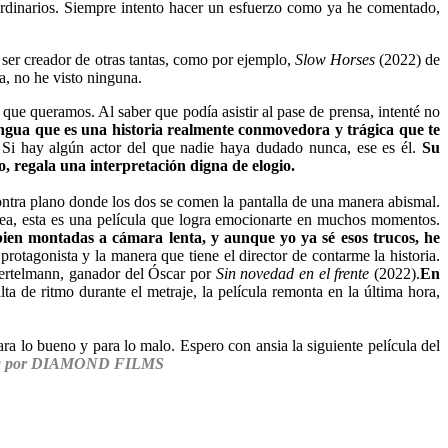
rdinarios. Siempre intento hacer un esfuerzo como ya he comentado,
 ser creador de otras tantas, como por ejemplo,
Slow Horses
(2022) de
a, no he visto ninguna.
ho que queramos.
Al saber que podía asistir al pase de prensa, intenté no
lengua que es una historia realmente conmovedora y trágica que te
Si hay algún actor del que nadie haya dudado nunca, ese es él.
Su
, regala una interpretación digna de elogio.
ontra plano donde los dos se comen la pantalla de una manera abismal.
dea, esta es una película que logra emocionarte en muchos momentos.
ien montadas a cámara lenta, y aunque yo ya sé esos trucos, he
agonista y la manera que tiene el director de contarme la historia.
Bertelmann, ganador del Óscar por
Sin novedad en el frente
(2022).
En
a de ritmo durante el metraje
, la película remonta en la última hora,
ara lo bueno y para lo malo.
Espero con ansia la siguiente película del
aña por DIAMOND FILMS