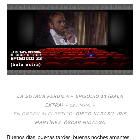
LA BUTACA PERDIDA – EPISODIO 23 (BALA
EXTRA)
– 124 MIN. –
EN ORDEN ALFABÉTICO:
DIEGO KARASU
, IRIS
MARTÍNEZ,
ÓSCAR HIDALGO
Buenos días, buenas tardes, buenas noches amantes