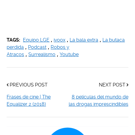
TAGS:
Equipo LGE
,
ivoox
,
La bala extra
,
La butaca
perdida
,
Podcast
,
Robos y
Atracos
,
Surrealismo
,
Youtube
PREVIOUS POST
NEXT POST
Frases de cine | The
8 películas del mundo de
Equalizer 2 (2018)
las drogas imprescindibles