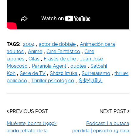
TAGS:
2004
,
actor de doblaje
,
Animación para
adultos
,
Anime
,
Cine Fantástico
,
Cine
japonés
,
Citas
,
Frases de cine
,
Juan José
Moscoso
,
Paranoia Agent
,
quotes
,
Satoshi
Kon
,
Serie de TV
,
Shōzō Iizuka
,
Surrelalismo
,
thriller
policíaco
,
Thriller psicológico
,
妄想代理人
PREVIOUS POST
NEXT POST
Muérete, bonita (1999):
Podcast: La butaca
ácido retrato de la
perdida | episodio 13 bala