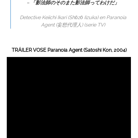
–
「影法師のそのまた影法師ってわけだ」
Detective Keiichi Ikari (Shōzō Iizuka) en Paranoia
Agent (妄想代理人) (serie TV)
TRÁILER VOSE Paranoia Agent (Satoshi Kon, 2004)