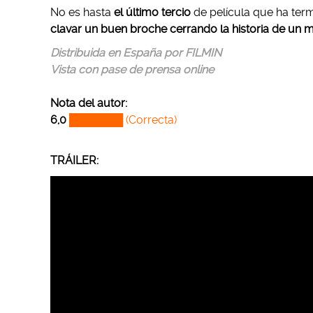
No es hasta
el último tercio
de película que ha ter
clavar un buen broche cerrando la historia de un m
Distribuida en España por FILMIN
Vista con pase de prensa online
Nota del autor:
6,0
███████ (Correcta)
TRÁILER: