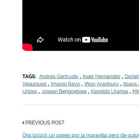
TAGS:
Andrés Gertrudix
,
Asier Hernández
,
Dorlet
Velázquez
,
Imanol Rayo
,
Iñigo Aranburu
,
Itsaso
Urkixo
,
Josean Bengoetxea
,
Kandido Uranga
,
Mi
PREVIOUS POST
Ons (2020): un paseo por la maravilla pero de guio