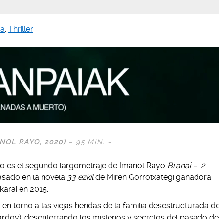
a
,
Thriller
NOL RAYO, 2020)
– 95 MIN. –
 es el segundo largometraje de Imanol Rayo
Bi anai – 2
asado en la novela
33 ezkil
de Miren Gorrotxategi ganadora
karai en 2015.
a en torno a las viejas heridas de la familia desestructurada d
rdoy), desenterrando los misterios y secretos del pasado de