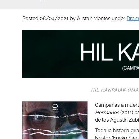
Posted
08/04/2021
by
Alistair Montes
under
Dram
HIL KANPAIAK (IMA
Campanas a muerto
Hermanos
(2011) b
de los Agustin Zubi
Toda la historia gir
Néstor (Eneko Saga