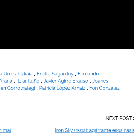
a Urretabizkaia
,
Eneko Sagardoy
,
Fernando
 Arana
,
Itziar Ituño
,
Javier Agirre Erauso
,
Joanes
ren Gorrotxategi
,
Patricia López Arnaiz
,
Yon González
NEXT POST
n mal
Iron Sky (2012): agárrame esos nazi