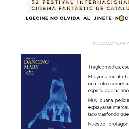
DANCING MARY
Tragicomedias, ese 
El ayuntamiento ha
un centro comercia
espíritu que ha abo
Muy buena películ
explayarse interca
laxo trasfondo que
Nuestro protagon