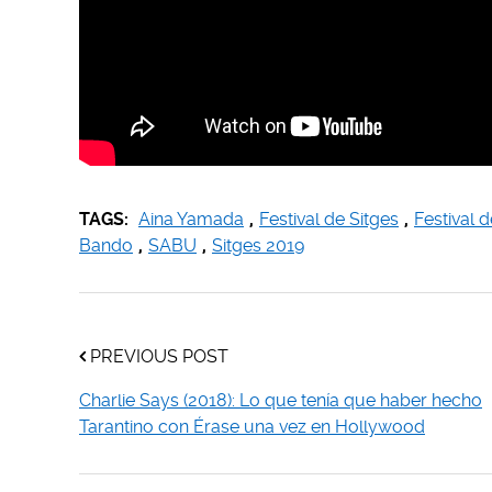
TAGS:
Aina Yamada
,
Festival de Sitges
,
Festival 
Bando
,
SABU
,
Sitges 2019
PREVIOUS POST
Charlie Says (2018): Lo que tenía que haber hecho
Tarantino con Érase una vez en Hollywood