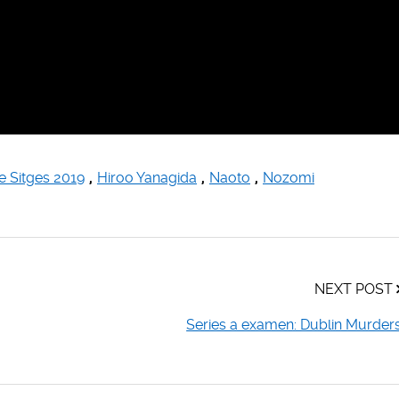
de Sitges 2019
,
Hiroo Yanagida
,
Naoto
,
Nozomi
NEXT POST
Series a examen: Dublin Murder