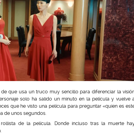
 de que usa un truco muy sencillo para diferenciar la visió
personaje solo ha salido un minuto en la película y vuelve 
ces que he visto una película para preguntar «quien es est
ea de unos segundos.
ollista de la película. Donde incluso tras la muerte ha
.