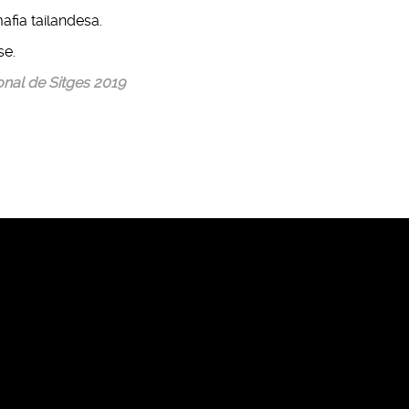
afia tailandesa.
se.
onal de Sitges 2019