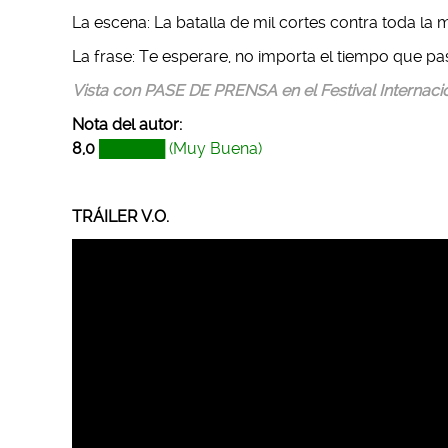
La escena: La batalla de mil cortes contra toda la m
La frase: Te esperare, no importa el tiempo que pa
Vista con PASE DE PRENSA en el Festival Internaci
Nota del autor:
8,0
██████ (Muy Buena)
TRÁILER V.O.