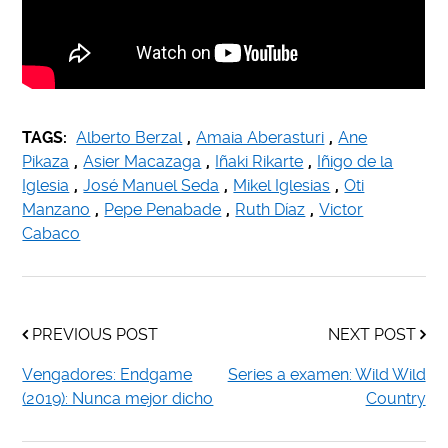
TAGS:
Alberto Berzal
,
Amaia Aberasturi
,
Ane
Pikaza
,
Asier Macazaga
,
Iñaki Rikarte
,
Iñigo de la
Iglesia
,
José Manuel Seda
,
Mikel Iglesias
,
Oti
Manzano
,
Pepe Penabade
,
Ruth Díaz
,
Victor
Cabaco
PREVIOUS POST
NEXT POST
Vengadores: Endgame
Series a examen: Wild Wild
(2019): Nunca mejor dicho
Country