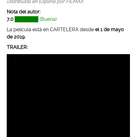
Distribuida en España por FILMAX
Nota del autor:
7,0
███████ (Buena)
La película está en CARTELERA desde
el 1 de mayo
de 2019.
TRAILER: