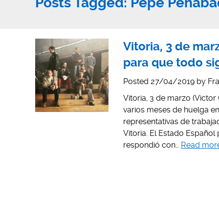
Posts Tagged:
Pepe Penaba
Vitoria, 3 de ma
para que todo si
Posted
27/04/2019
by
Fra
Vitoria, 3 de marzo (Victo
varios meses de huelga en
representativas de trabaj
Vitoria. El Estado Españo
respondió con…
Read mor