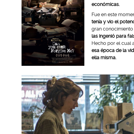
económicas.
Fue en este mome
tenía y vio el pot
gran conocimiento d
las ingenió para fa
Hecho por el cual 
esa época de la vid
ella misma.