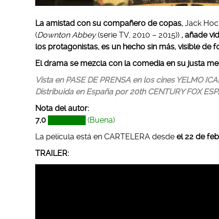
La amistad con su compañero de copas,
Jack Hock
(
Downton Abbey
(serie TV, 2010 – 2015))
, añade vid
los protagonistas, es un hecho sin más, visible de 
El drama se mezcla con la comedia en su justa med
Vista en PASE DE PRENSA en los cines YELMO ICAR
Distribuida en España por 20th CENTURY FOX ES
Nota del autor:
7,0
███████ (Buena)
La película está en CARTELERA desde
el 22 de feb
TRAILER: