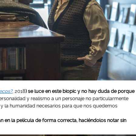
ñecos?
, 2018
) se luce en este biopic y no hay duda de porque
personalidad y realismo a un personaje no particularmente
ces y la humanidad necesarios para que nos quedemos
n en la película de forma correcta, haciéndolos notar sin