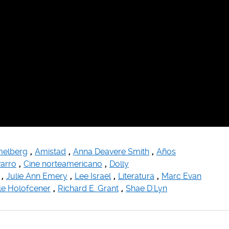
melberg
,
Amistad
,
Anna Deavere Smith
,
Años
varro
,
Cine norteamericano
,
Dolly
,
Julie Ann Emery
,
Lee Israel
,
Literatura
,
Marc Evan
le Holofcener
,
Richard E. Grant
,
Shae D'Lyn