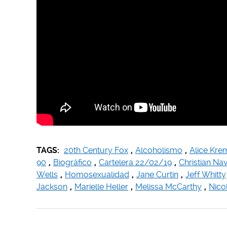
TAGS:
20th Century Fox
,
Alcoholismo
,
Alice Kre
90
,
Biográfico
,
Cartelera 22/02/19
,
Christian Na
Wells
,
Homosexualidad
,
Jane Curtin
,
Jeff Whitty
Jackson
,
Marielle Heller
,
Melissa McCarthy
,
Nico