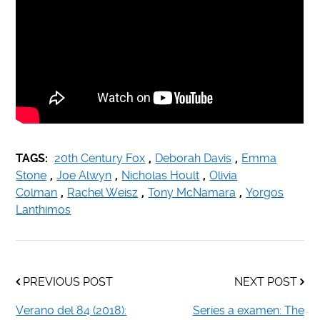
TAGS:
20th Century Fox
,
Deborah Davis
,
Emma
Stone
,
Joe Alwyn
,
Nicholas Hoult
,
Olivia
Colman
,
Rachel Weisz
,
Tony McNamara
,
Yorgos
Lanthimos
PREVIOUS POST
NEXT POST
Verano del 84 (2018):
Series a examen: The