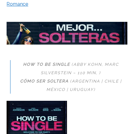
Romance
HOW TO BE SINGLE
(ABBY KOHN, MARC
SILVERSTEIN
– 110 MIN, )
CÓMO SER SOLTERA
(ARGENTINA | CHILE |
MÉXICO | URUGUAY)