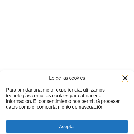
Lo de las cookies
Para brindar una mejor experiencia, utilizamos
tecnologías como las cookies para almacenar
información. El consentimiento nos permitirá procesar
¿Nos invitas a un cafecillo?
datos como el comportamiento de navegación
Si te gusta nuestra web puedes echar limosna a estos
Aceptar
pobres diablos