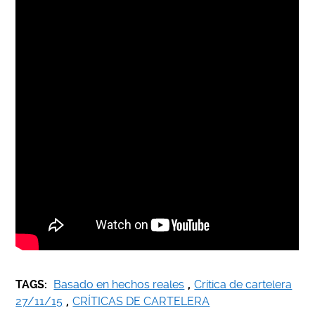
TAGS:
Basado en hechos reales
,
Crítica de cartelera
27/11/15
,
CRÍTICAS DE CARTELERA