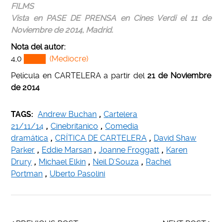
FILMS
Vista en PASE DE PRENSA en Cines Verdi el 11 de
Noviembre de 2014, Madrid.
Nota del autor:
4,0
████ (Mediocre)
Película en CARTELERA a partir del
21 de Noviembre
de 2014
TAGS:
Andrew Buchan
,
Cartelera
21/11/14
,
Cinebritanico
,
Comedia
dramática
,
CRÍTICA DE CARTELERA
,
David Shaw
Parker
,
Eddie Marsan
,
Joanne Froggatt
,
Karen
Drury
,
Michael Elkin
,
Neil D'Souza
,
Rachel
Portman
,
Uberto Pasolini