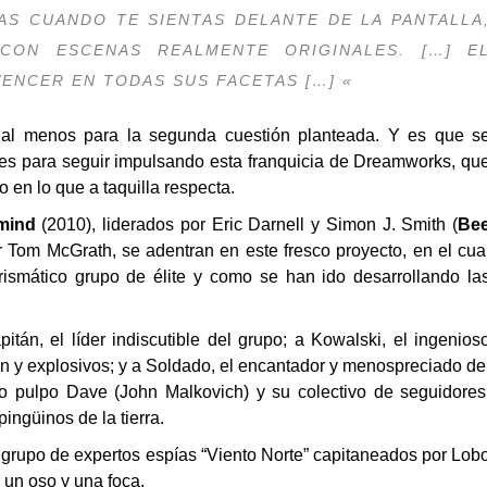
AS CUANDO TE SIENTAS DELANTE DE LA PANTALLA
CON ESCENAS REALMENTE ORIGINALES. […] E
ENCER EN TODAS SUS FACETAS […] «
, al menos para la segunda cuestión planteada. Y es que s
es para seguir impulsando esta franquicia de Dreamworks, qu
o en lo que a taquilla respecta.
mind
(2010), liderados por Eric Darnell y Simon J. Smith (
Be
Tom McGrath, se adentran en este fresco proyecto, en el cua
rismático grupo de élite y como se han ido desarrollando la
án, el líder indiscutible del grupo; a Kowalski, el ingenios
ón y explosivos; y a Soldado, el encantador y menospreciado de
ico pulpo Dave (John Malkovich) y su colectivo de seguidores
pingüinos de la tierra.
l grupo de expertos espías “Viento Norte” capitaneados por Lob
 un oso y una foca.