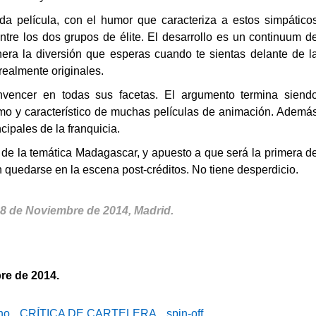
da película, con el humor que caracteriza a estos simpático
tre los dos grupos de élite. El desarrollo es un continuum d
nera la diversión que esperas cuando te sientas delante de l
realmente originales.
onvencer en todas sus facetas. El argumento termina siend
smo y característico de muchas películas de animación. Ademá
ipales de la franquicia.
 de la temática Madagascar, y apuesto a que será la primera d
en quedarse en la escena post-créditos. No tiene desperdicio.
 de Noviembre de 2014, Madrid.
re de 2014.
no
,
CRÍTICA DE CARTELERA
,
spin-off