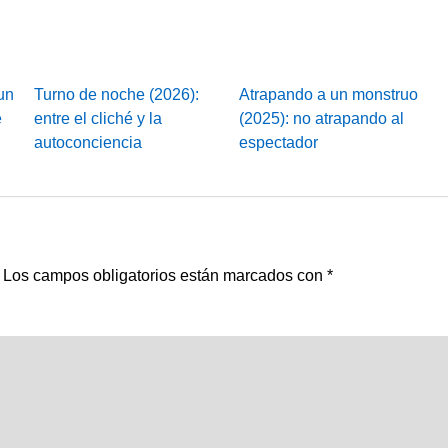
un
Turno de noche (2026):
Atrapando a un monstruo
e
entre el cliché y la
(2025): no atrapando al
autoconciencia
espectador
Los campos obligatorios están marcados con
*