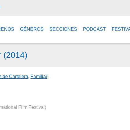
M
RENOS
GÉNEROS
SECCIONES
PODCAST
FESTIV
 (2014)
as de Cartelera
,
Familiar
rnational Film Festival)