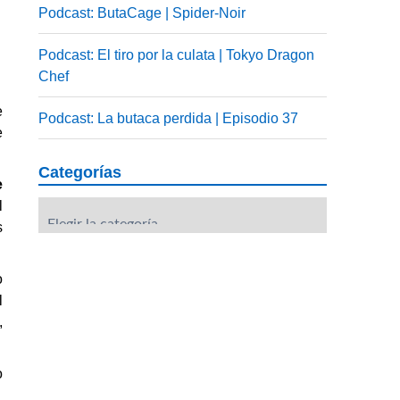
Podcast: ButaCage | Spider-Noir
,
L
Podcast: El tiro por la culata | Tokyo Dragon
Chef
e
Podcast: La butaca perdida | Episodio 37
e
Categorías
e
l
Categorías
s
o
l
,
o