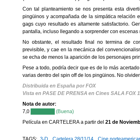
Con tal planteamiento se nos presenta esta diverti
pingüinos y acompañada de la simpática relación en
gags cuyo resultado es altamente satisfactorio. Ge
pantalla, incluso llegando a sorprender con escenas 
No obstante, el resultado final no termina de c
previsible, y cae en la mecánica del convencionali
se echa de menos la aparición de los personajes princ
Pese a todo, podría decir que es de lo más acertado
varias dentro del spin off de los pingüinos. No olvid
Distribuida en España por FOX
Vista en PASE DE PRENSA en Cines SALA FOX 18
Nota de autor:
7,0
███████ (Buena)
Película en CARTELERA a partir del
21 de Noviemb
TAGS:
3-D
,
Cartelera 28/11/14
,
Cine norteamerica