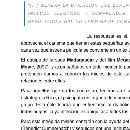
“[…] GENERA LA DIVERSIÓN QUE ESPER
INCLUSO LLEGANDO A SORPRENDER 
RESULTADO FINAL NO TERMINA DE CONV
La respuesta es sí
aprovecha el carisma que tienen estas pequeñas av
cada vez que estrena película se convierte en un éxit
El equipo de la saga
Madagascar
y del film
Mega
Movie
, 2007), y acompañados en todo momento por 
pretenden darnos a conocer los inicios de este ca
relaciones entre ellos
Para aquellos que no los conozcan, tenemos a Capit
estratega; a Rico, el psicópata encargado de munici
grupo. Esta élite tendrá que enfrentarse al diaból
todos pulpos, cuya intención es aniquilar a todos los 
Para esta intrépida misión contarán con la ayuda de
(Benedict Cumberbatch) y seguidos por una lechuza,