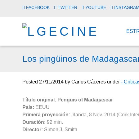
FACEBOOK
TWITTER
YOUTUBE
INSTAGRA
EST
Los pingüinos de Madagascar
Posted
27/11/2014
by
Carlos Cáceres
under
- Crític
Título original: Penguis of Madagascar
País:
EEUU
Primera proyección:
Irlanda
, 8 Nov. 2014 (Cork Inte
Duración:
92
min.
Director:
Simon J. Smith