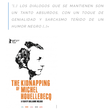
“[…] LOS DIÁLOGOS QUE SE MANTIENEN SON
UN TANTO ABSURDOS, CON UN TOQUE DE
GENIALIDAD Y SARCASMO TEÑIDO DE UN
HUMOR NEGRO [
…]
«