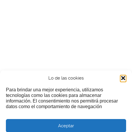
Lo de las cookies
Para brindar una mejor experiencia, utilizamos
tecnologías como las cookies para almacenar
información. El consentimiento nos permitirá procesar
¿Nos invitas a un cafecillo?
datos como el comportamiento de navegación
Si te gusta nuestra web puedes echar limosna a estos
Aceptar
pobres diablos