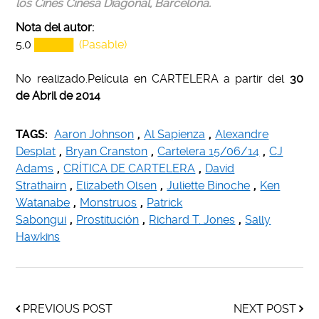
los Cines Cinesa Diagonal, Barcelona.
Nota del autor:
5,0
█████ (Pasable)
No realizado.Película en CARTELERA a partir del
30
de Abril de 2014
TAGS:
Aaron Johnson
,
Al Sapienza
,
Alexandre
Desplat
,
Bryan Cranston
,
Cartelera 15/06/14
,
CJ
Adams
,
CRÍTICA DE CARTELERA
,
David
Strathairn
,
Elizabeth Olsen
,
Juliette Binoche
,
Ken
Watanabe
,
Monstruos
,
Patrick
Sabongui
,
Prostitución
,
Richard T. Jones
,
Sally
Hawkins
PREVIOUS POST
NEXT POST