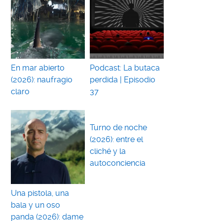
En mar abierto
Podcast: La butaca
(2026): naufragio
perdida | Episodio
claro
37
Turno de noche
(2026): entre el
cliché y la
autoconciencia
Una pistola, una
bala y un oso
panda (2026): dame