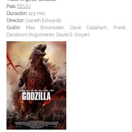
País:
EEUU
Duración:
123
min.
Director:
Gareth Edwards
Guión:
Max Borenstein, Dave Callaham, Frank
Darabont (Argumento: David S. Goyer)