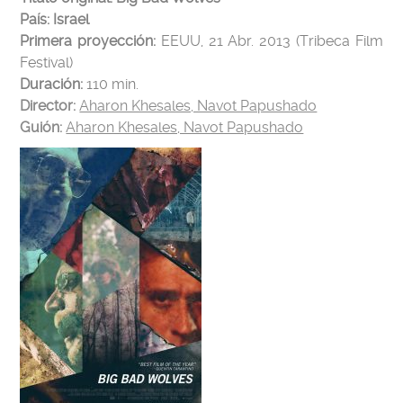
País: Israel
Primera proyección:
EEUU, 21 Abr. 2013 (Tribeca Film
Festival)
Duración:
110
min.
Director:
Aharon Khesales, Navot Papushado
Guión:
Aharon Khesales, Navot Papushado