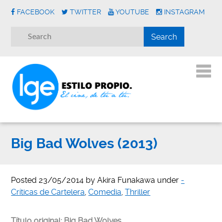
FACEBOOK
TWITTER
YOUTUBE
INSTAGRAM
Big Bad Wolves (2013)
Posted
23/05/2014
by
Akira Funakawa
under
-
Críticas de Cartelera
,
Comedia
,
Thriller
Título original: Big Bad Wolves