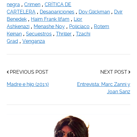
negra
,
Crimen
,
CRÍTICA DE
CARTELERA
,
Desapariciones
,
Dov Glickman
,
Dvir
Benedek
,
Haim Frank Ilfam
,
Lior
Ashkenazi
,
Menashe Noy
,
Policíaco
,
Rotem
Keinan
,
Secuestros
,
Thriller
,
Tzachi
Grad
,
Venganza
PREVIOUS POST
NEXT POST
Madre e hijo (2013)
Entrevista: Marc Zanni y
Joan Sanz