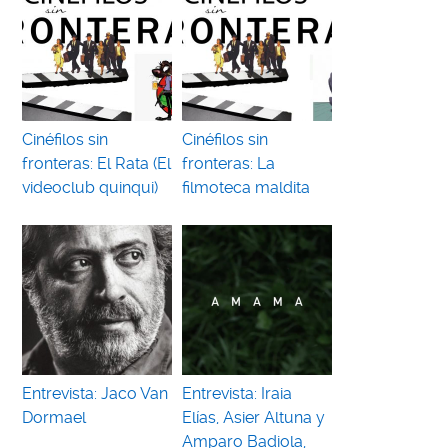
Cinéfilos sin
Cinéfilos sin
fronteras: El Rata (El
fronteras: La
videoclub quinqui)
filmoteca maldita
Entrevista: Jaco Van
Entrevista: Iraia
Dormael
Elías, Asier Altuna y
Amparo Badiola,