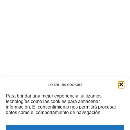
Lo de las cookies
Para brindar una mejor experiencia, utilizamos
tecnologías como las cookies para almacenar
información. El consentimiento nos permitirá procesar
¿Nos invitas a un cafecillo?
datos como el comportamiento de navegación
Si te gusta nuestra web puedes echar limosna a estos